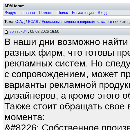
ADM forum
-
Форум
Главная
Помощь
Поиск
Регистрация
Вход
Тема
КСАД
/
КСАД
/
Рекламные пилоны в широком каталоге
(72 хитов
sonnick84
,
05-02-2026 16:50
В наши дни возможно найти
разных фирм, что готовы п
рекламных систем. Но следу
с сопровождением, может п
варианты рекламной продук
дизайнеров, а кроме этого 
Также стоит обращать свое 
момента:
&#8226; Собственное произв